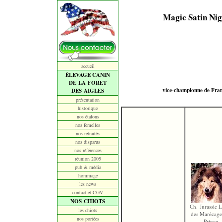
Magic Satin Nig
accueil
ÉLEVAGE CANIN
DE LA FORÊT
vice-championne de Franc
DES AIGLES
présentation
historique
nos étalons
nos femelles
nos retraités
nos disparus
nos références
réunion 2005
pub & média
hommage
les news
contact et CGV
NOS CHIOTS
Ch. Jurassic 
les chiots
des Marécage
nos portées
Prince