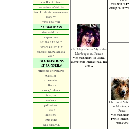
actuelles et futures
champion de Fr
nos portées précédentes
champion interna
tous les chiots nés chez nous
mariages
venir nous voir
EXPOSITIONS
standard de race
expositions
nationale d'élevage
trophée Colley d'Or
Ch. Magic Satin Night des
concours général agricole
Marécages du Prince
2007
vice-championne de France,
INFORMATIONS
championne internationale, lice
ET CONSEILS
élite A
urgences vétérinaires
éducation
alimentation
toilettage
tests génétiques
troupeau
couleurs
Ch. Great Sati
publications
des Marécage
Lassie
Prince
questions
vice championn
France, champi
liens utiles
internationa
page Facebook