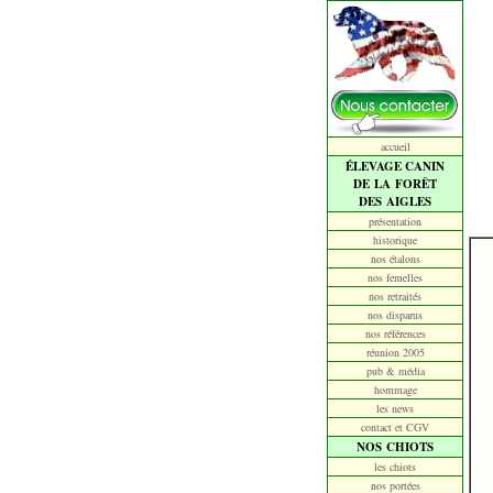
accueil
ÉLEVAGE CANIN
DE LA FORÊT
DES AIGLES
présentation
historique
nos étalons
nos femelles
nos retraités
nos disparus
nos références
réunion 2005
pub & média
hommage
les news
contact et CGV
NOS CHIOTS
les chiots
nos portées