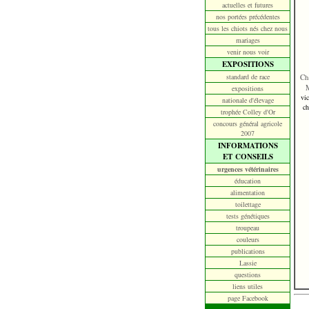
actuelles et futures
nos portées précédentes
tous les chiots nés chez nous
mariages
venir nous voir
EXPOSITIONS
standard de race
Ch
expositions
vi
nationale d'élevage
ch
trophée Colley d'Or
concours général agricole
2007
INFORMATIONS
ET CONSEILS
urgences vétérinaires
éducation
alimentation
toilettage
tests génétiques
troupeau
couleurs
publications
Lassie
questions
liens utiles
page Facebook