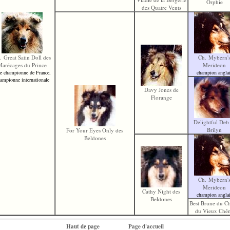
Orphie
des Quatre Vents
. Great Satin Doll des
Ch. Mybern'
Marécages du Prince
Merideon
ce championne de France,
champion angla
ampionne internationale
Davy Jones de
Florange
Delightful Deb
Brilyn
For Your Eyes Only des
Beldones
Ch. Mybern'
Merideon
Cathy Night des
champion angla
Beldones
Best Brune du Ch
du Vieux Chê
Haut de page
Page d'accueil