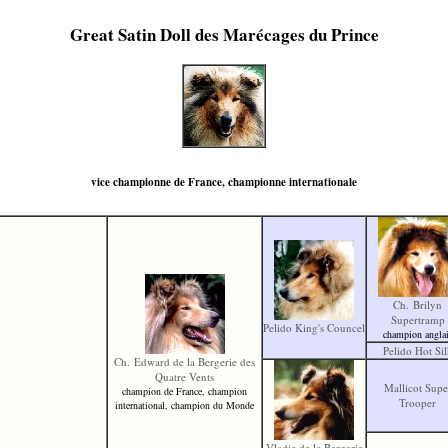
Great Satin Doll des Marécages du Prince
vice championne de France, championne internationale
Ch. Brilyn
Supertramp
Pelido King's Councel
champion angla
Pelido Hot Sil
Ch. Edward de la Bergerie des
Quatre Vents
Mallicot Supe
champion de France, champion
Trooper
international, champion du Monde
Vladie de la Bergerie