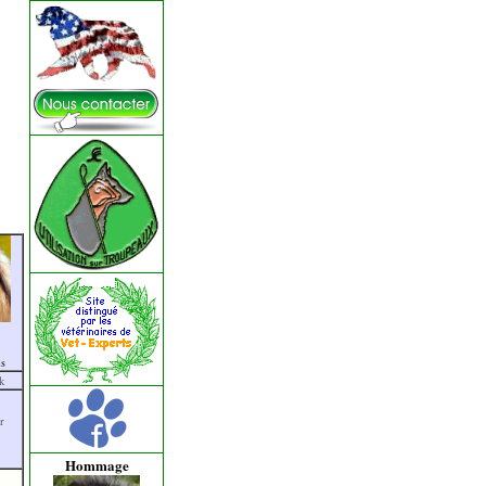
is
k
r
Hommage