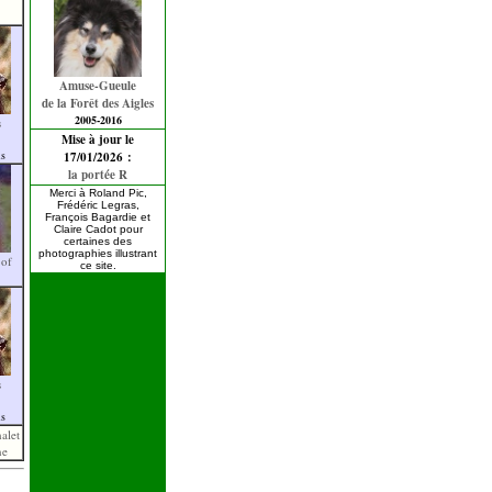
Amuse-Gueule
de la Forêt des Aigles
2005-2016
s
Mise à jour le
is
17/01/2026 :
la portée R
Merci à Roland Pic,
Frédéric Legras,
François Bagardie et
Claire Cadot pour
certaines des
photographies illustrant
 of
ce site.
s
is
alet
ne