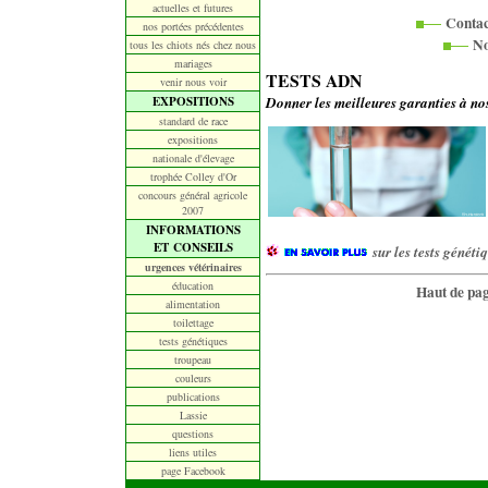
actuelles et futures
Contact
nos portées précédentes
No
tous les chiots nés chez nous
mariages
TESTS ADN
venir nous voir
Donner les meilleures garanties à nos 
EXPOSITIONS
standard de race
expositions
nationale d'élevage
trophée Colley d'Or
concours général agricole
2007
INFORMATIONS
ET CONSEILS
sur les tests généti
urgences vétérinaires
éducation
Haut de pa
alimentation
toilettage
tests génétiques
troupeau
couleurs
publications
Lassie
questions
liens utiles
page Facebook