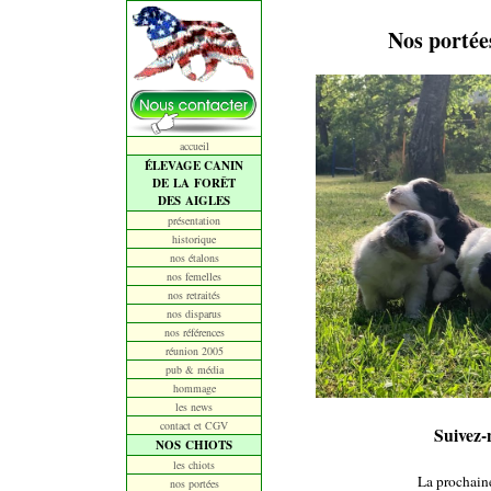
Nos portées
accueil
ÉLEVAGE CANIN
DE LA FORÊT
DES AIGLES
présentation
historique
nos étalons
nos femelles
nos retraités
nos disparus
nos références
réunion 2005
pub & média
hommage
les news
contact et CGV
Suivez-
NOS CHIOTS
les chiots
La prochaine
nos portées