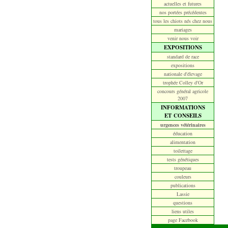
actuelles et futures
nos portées précédentes
tous les chiots nés chez nous
mariages
venir nous voir
EXPOSITIONS
standard de race
expositions
nationale d'élevage
trophée Colley d'Or
concours général agricole
2007
INFORMATIONS
ET CONSEILS
urgences vétérinaires
éducation
alimentation
toilettage
tests génétiques
troupeau
couleurs
publications
Lassie
questions
liens utiles
page Facebook