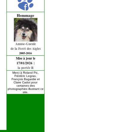
Hommage
Amuse-Gueule
de la Forêt des Aigles
2005-2016
Mise à jour le
17/01/2026 :
la portée R
Merci à Roland Pic,
Frédéric Legras,
François Bagardie et
Claire Cadot pour
certaines des
photographies illustrant ce
site.