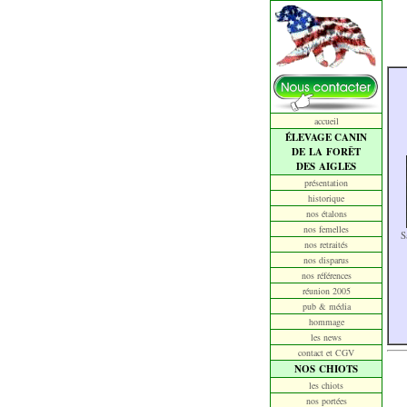
accueil
ÉLEVAGE CANIN
DE LA FORÊT
DES AIGLES
présentation
historique
nos étalons
nos femelles
S
nos retraités
nos disparus
nos références
réunion 2005
pub & média
hommage
les news
contact et CGV
NOS CHIOTS
les chiots
nos portées