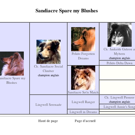
Sandiacre Spare my Blushes
Ch. Jankeith Gideon a
Pelido Forgotten
Mybern
Dreams
champion anglais
Pelido Delta Dawn
Ch. Sandiacre Social
Climber
champion anglais
andiacre Spare my
Blushes
Sandiacre Set'n Match
Ch. Lingwell Pioneer
Lingwell Ranger
champion anglais
Lingwell Serenade
Lingwell Annie's Son
Lingwell in Dreams
Haut de page
Page d'accueil