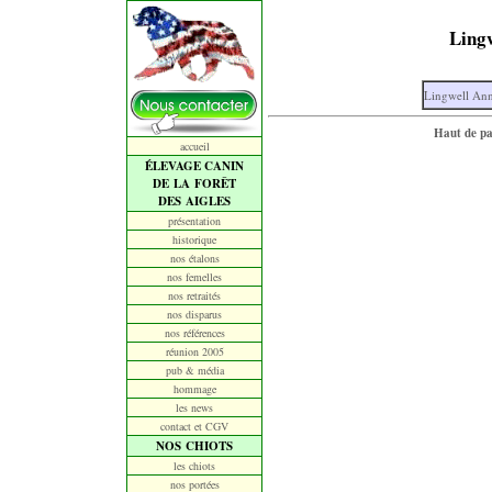
Lingw
Lingwell Ann
Haut de p
accueil
ÉLEVAGE CANIN
DE LA FORÊT
DES AIGLES
présentation
historique
nos étalons
nos femelles
nos retraités
nos disparus
nos références
réunion 2005
pub & média
hommage
les news
contact et CGV
NOS CHIOTS
les chiots
nos portées