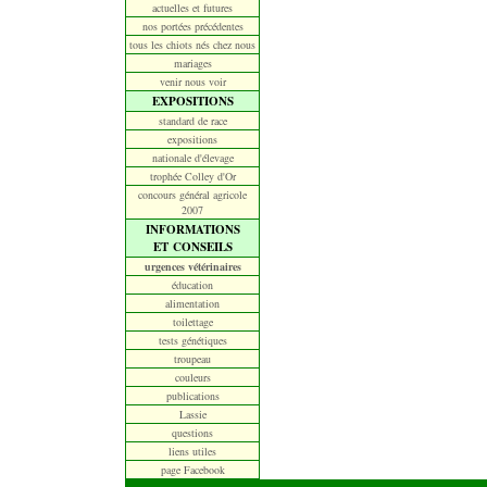
actuelles et futures
nos portées précédentes
tous les chiots nés chez nous
mariages
venir nous voir
EXPOSITIONS
standard de race
expositions
nationale d'élevage
trophée Colley d'Or
concours général agricole
2007
INFORMATIONS
ET CONSEILS
urgences vétérinaires
éducation
alimentation
toilettage
tests génétiques
troupeau
couleurs
publications
Lassie
questions
liens utiles
page Facebook