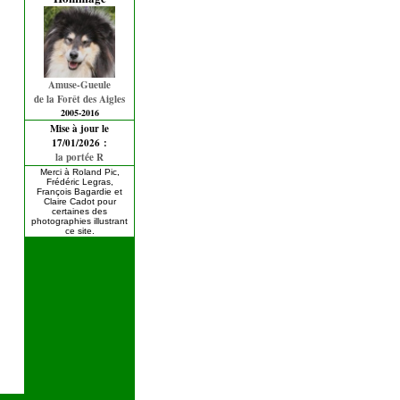
Amuse-Gueule
de la Forêt des Aigles
2005-2016
Mise à jour le
17/01/2026 :
la portée R
Merci à Roland Pic,
Frédéric Legras,
François Bagardie et
Claire Cadot pour
certaines des
photographies illustrant
ce site.