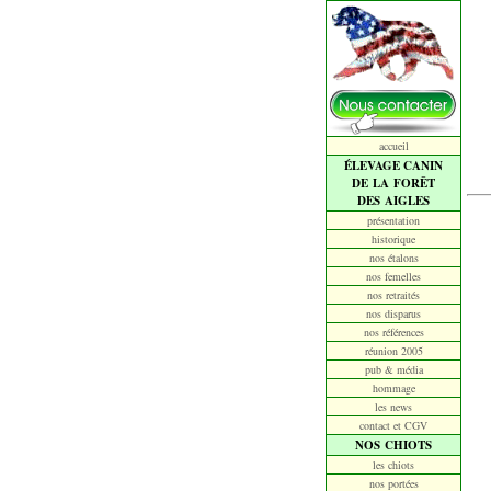
accueil
ÉLEVAGE CANIN
DE LA FORÊT
DES AIGLES
présentation
historique
nos étalons
nos femelles
nos retraités
nos disparus
nos références
réunion 2005
pub & média
hommage
les news
contact et CGV
NOS CHIOTS
les chiots
nos portées