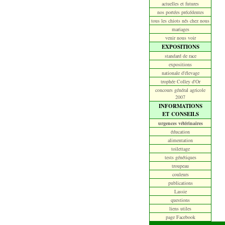
actuelles et futures
nos portées précédentes
tous les chiots nés chez nous
mariages
venir nous voir
EXPOSITIONS
standard de race
expositions
nationale d'élevage
trophée Colley d'Or
concours général agricole
2007
INFORMATIONS
ET CONSEILS
urgences vétérinaires
éducation
alimentation
toilettage
tests génétiques
troupeau
couleurs
publications
Lassie
questions
liens utiles
page Facebook