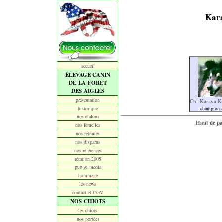
Kar
accueil
ÉLEVAGE CANIN
DE LA FORÊT
DES AIGLES
présentation
Ch. Karava K
historique
champion a
nos étalons
Haut de p
nos femelles
nos retraités
nos disparus
nos références
réunion 2005
pub & média
hommage
les news
contact et CGV
NOS CHIOTS
les chiots
nos portées