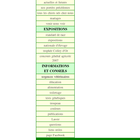
actuelles et futures
nos portées précédentes
tous les chiots nés chez nous
mariages
venir nous voir
EXPOSITIONS
standard de race
expositions
nationale d'élevage
trophée Colley d'Or
concours général agricole
2007
INFORMATIONS
ET CONSEILS
urgences vétérinaires
éducation
alimentation
toilettage
tests génétiques
troupeau
couleurs
publications
Lassie
questions
liens utiles
page Facebook