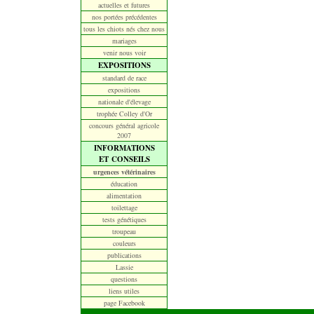
actuelles et futures
nos portées précédentes
tous les chiots nés chez nous
mariages
venir nous voir
EXPOSITIONS
standard de race
expositions
nationale d'élevage
trophée Colley d'Or
concours général agricole
2007
INFORMATIONS
ET CONSEILS
urgences vétérinaires
éducation
alimentation
toilettage
tests génétiques
troupeau
couleurs
publications
Lassie
questions
liens utiles
page Facebook