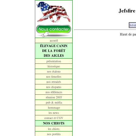
Jefsfir
Jefs
Haut de p
accueil
ÉLEVAGE CANIN
DE LA FORÊT
DES AIGLES
présentation
historique
nos étalons
nos femelles
nos retraités
nos disparus
nos références
réunion 2005
pub & média
hommage
les news
contact et CGV
NOS CHIOTS
les chiots
nos portées