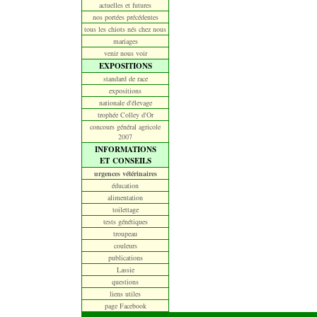
actuelles et futures
nos portées précédentes
tous les chiots nés chez nous
mariages
venir nous voir
EXPOSITIONS
standard de race
expositions
nationale d'élevage
trophée Colley d'Or
concours général agricole
2007
INFORMATIONS
ET CONSEILS
urgences vétérinaires
éducation
alimentation
toilettage
tests génétiques
troupeau
couleurs
publications
Lassie
questions
liens utiles
page Facebook