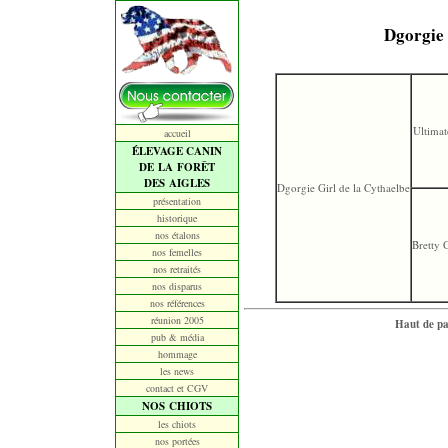
Dgorgie 
Ultimat
accueil
ÉLEVAGE CANIN
DE LA FORÊT
DES AIGLES
Dgorgie Girl de la Cythaelbe
présentation
historique
nos étalons
Bretty G
nos femelles
nos retraités
nos disparus
nos références
réunion 2005
Haut de p
pub & média
hommage
les news
contact et CGV
NOS CHIOTS
les chiots
nos portées