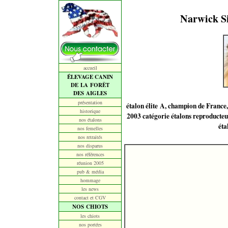
Narwick Si
accueil
ÉLEVAGE CANIN
DE LA FORÊT
DES AIGLES
présentation
étalon élite A, champion de France
historique
2003 catégorie étalons reproducteu
nos étalons
éta
nos femelles
nos retraités
nos disparus
nos références
réunion 2005
pub & média
hommage
les news
contact et CGV
NOS CHIOTS
les chiots
nos portées