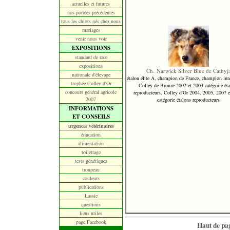
actuelles et futures
nos portées précédentes
tous les chiots nés chez nous
mariages
venir nous voir
EXPOSITIONS
standard de race
expositions
Ch. Narwick Silver Blue de Cathyj
nationale d'élevage
étalon élite A, champion de France, champion inte
trophée Colley d'Or
Colley de Bronze 2002 et 2003 catégorie éta
concours général agricole
reproducteurs, Colley d'Or 2004, 2005, 2007 
2007
catégorie étalons reproducteurs
INFORMATIONS
ET CONSEILS
urgences vétérinaires
éducation
alimentation
toilettage
tests génétiques
troupeau
couleurs
publications
Lassie
questions
liens utiles
page Facebook
Haut de pa