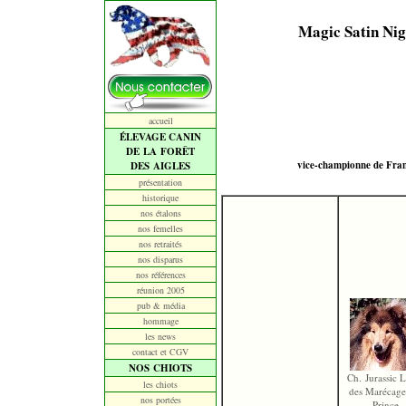
Magic Satin Nig
accueil
ÉLEVAGE CANIN
DE LA FORÊT
vice-championne de Franc
DES AIGLES
présentation
historique
nos étalons
nos femelles
nos retraités
nos disparus
nos références
réunion 2005
pub & média
hommage
les news
contact et CGV
NOS CHIOTS
Ch. Jurassic 
les chiots
des Marécage
nos portées
Prince