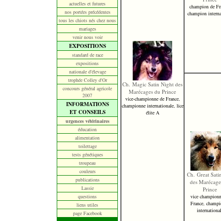
actuelles et futures
champion de Fr
nos portées précédentes
champion interna
tous les chiots nés chez nous
mariages
venir nous voir
EXPOSITIONS
standard de race
expositions
nationale d'élevage
trophée Colley d'Or
Ch. Magic Satin Night des
concours général agricole
Marécages du Prince
2007
vice-championne de France,
INFORMATIONS
championne internationale, lice
ET CONSEILS
élite A
urgences vétérinaires
éducation
alimentation
toilettage
tests génétiques
troupeau
couleurs
Ch. Great Sati
publications
des Marécage
Lassie
Prince
questions
vice championn
France, champi
liens utiles
internationa
page Facebook