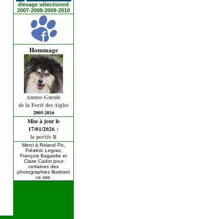
élevage sélectionné
2007-2008-2009-2010
Hommage
Amuse-Gueule
de la Forêt des Aigles
2005-2016
Mise à jour le
17/01/2026 :
la portée R
Merci à Roland Pic,
Frédéric Legras,
François Bagardie et
Claire Cadot pour
certaines des
photographies illustrant
ce site.