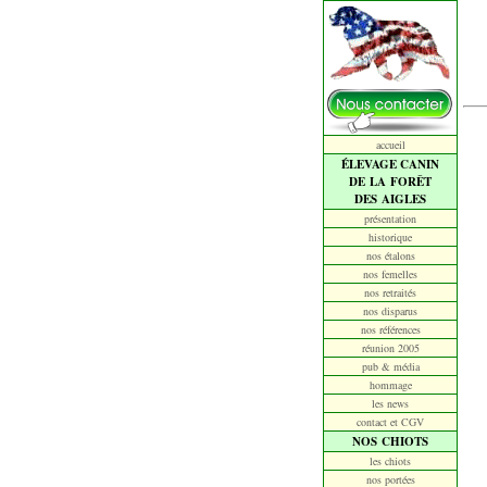
accueil
ÉLEVAGE CANIN
DE LA FORÊT
DES AIGLES
présentation
historique
nos étalons
nos femelles
nos retraités
nos disparus
nos références
réunion 2005
pub & média
hommage
les news
contact et CGV
NOS CHIOTS
les chiots
nos portées