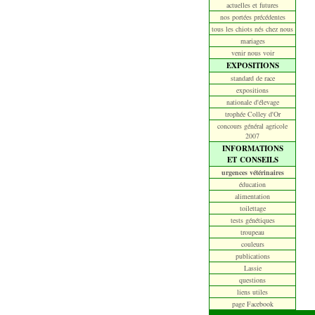
actuelles et futures
nos portées précédentes
tous les chiots nés chez nous
mariages
venir nous voir
EXPOSITIONS
standard de race
expositions
nationale d'élevage
trophée Colley d'Or
concours général agricole
2007
INFORMATIONS
ET CONSEILS
urgences vétérinaires
éducation
alimentation
toilettage
tests génétiques
troupeau
couleurs
publications
Lassie
questions
liens utiles
page Facebook