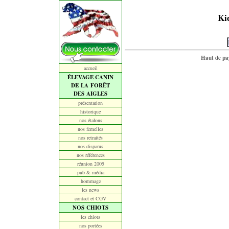
Ki
Haut de pa
accueil
ÉLEVAGE CANIN
DE LA FORÊT
DES AIGLES
présentation
historique
nos étalons
nos femelles
nos retraités
nos disparus
nos références
réunion 2005
pub & média
hommage
les news
contact et CGV
NOS CHIOTS
les chiots
nos portées