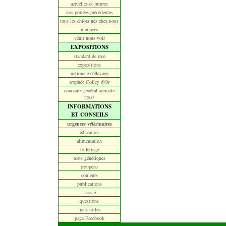
actuelles et futures
nos portées précédentes
tous les chiots nés chez nous
mariages
venir nous voir
EXPOSITIONS
standard de race
expositions
nationale d'élevage
trophée Colley d'Or
concours général agricole
2007
INFORMATIONS
ET CONSEILS
urgences vétérinaires
éducation
alimentation
toilettage
tests génétiques
troupeau
couleurs
publications
Lassie
questions
liens utiles
page Facebook